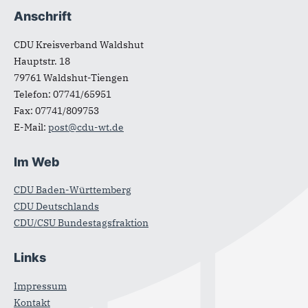
Anschrift
Fußbereich
CDU Kreisverband Waldshut
Hauptstr. 18
79761
Waldshut-Tiengen
Telefon:
07741/65951
Fax:
07741/809753
E-Mail:
post@cdu-wt.de
Im Web
CDU Baden-Württemberg
CDU Deutschlands
CDU/CSU Bundestagsfraktion
Links
Impressum
Kontakt